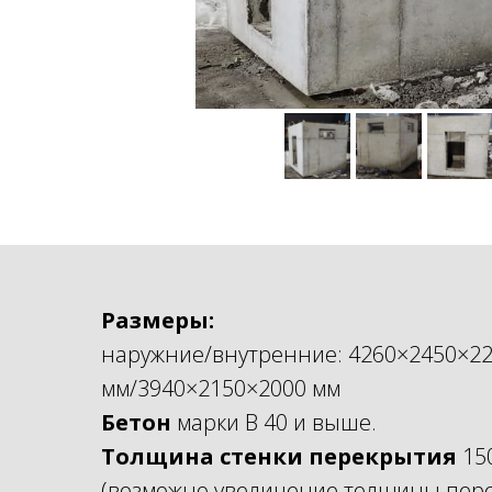
Размеры:
наружние/внутренние: 4260×2450×2
мм/3940×2150×2000 мм
Бетон
марки B 40 и выше.
Толщина стенки перекрытия
15
(возможно увеличение толщины пер