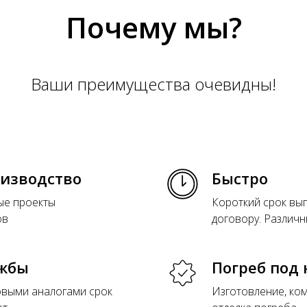
Почему мы?
Ваши преимущества очевидны!
оизводство
Быстро
ые проекты
Короткий срок вы
ов
договору. Различн
ужбы
Погреб под
овыми аналогами срок
Изготовление, ком