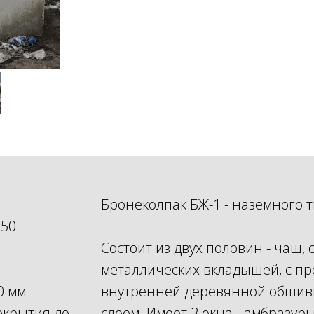
Бронеколпак БЖ-1 - наземного т
250
Состоит из двух половин - чаш
металлических вкладышей, с пр
0 мм
внутренней деревянной обшив
екрытия до
слоем. Имеет 3 окна - амбразур