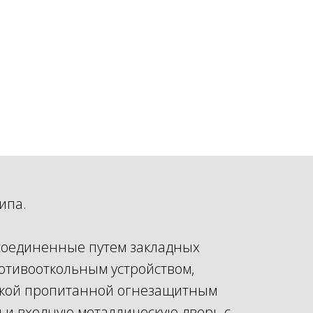
ипа.
, соединенные путем закладных
отивооткольным устройством,
кой пропитанной огнезащитным
ы и входную металлическую дверь с