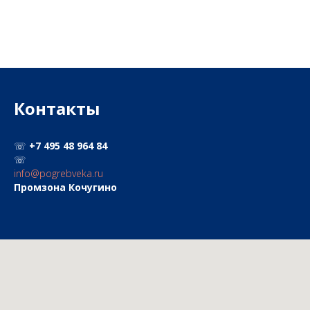
Контакты
☏
+7 495
48 964 84
☏
info@pogrebveka.ru
Промзона Кочугино