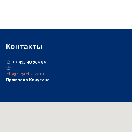
Контакты
☏
+7 495
48 964 84
☏
info@pogrebveka.ru
Промзона Кочугино